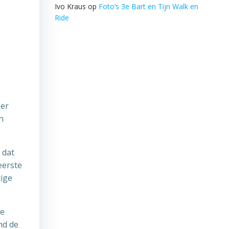
Ivo Kraus
op
Foto’s 3e Bart en Tijn Walk en
Ride
ber
n
 dat
eerste
tige
de
nd de