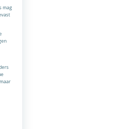
es mag
evast
e
gen
ders
ue
 maar