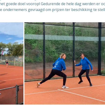
r het goede doel voorop! Gedurende de hele dag werden er o
nde ondernemers gevraagd om prijzen ter beschikking te stel