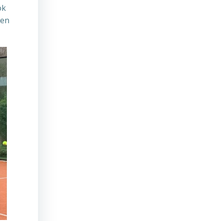
ok
len