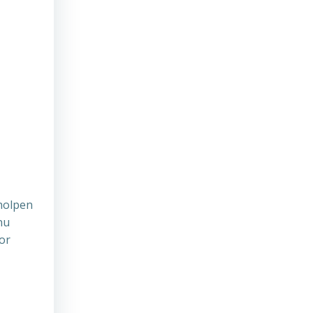
eholpen
nu
or