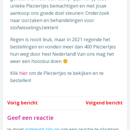
unieke Pleziertjes bemachtigen en met jouw
aankoop ons goede doel steunen: Onderzoek
naar oorzaken en behandelingen voor
stofwisselingsziekten!
Regen is nooit leuk, maar in 2021 regende het
bestellingen en vonden meer dan 400 Pleziertjes
hun weg door heel Nederland! Van ons mag het
weer een hoosbui doen
Klik
hier
om de Pleziertjes te bekijken en te
bestellen!
Post
Post
Vorig bericht
Volgend bericht
navigation
navigation
Geef een reactie
Je moet
ingelogd zijn op
om een reactie te plaatsen.