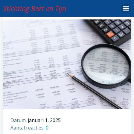
Ga
Stichting Bart en Tijn
naar
de
inhoud
Datum:
januari 1, 2025
Aantal reacties:
0