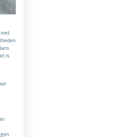
 met
elheden
lans
et is
aar
an
igen