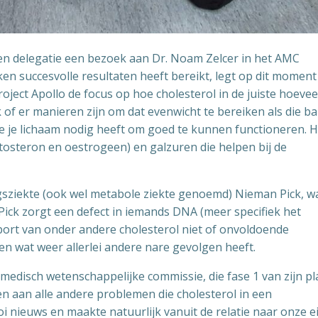
en delegatie een bezoek aan Dr. Noam Zelcer in het AMC
n succesvolle resultaten heeft bereikt, legt op dit moment
oject Apollo de focus op hoe cholesterol in de juiste hoeve
of er manieren zijn om dat evenwicht te bereiken als die ba
die je lichaam nodig heeft om goed te kunnen functioneren. H
osteron en oestrogeen) en galzuren die helpen bij de
ingsziekte (ook wel metabole ziekte genoemd) Nieman Pick, w
 Pick zorgt een defect in iemands DNA (meer specifiek het
port van onder andere cholesterol niet of onvoldoende
en wat weer allerlei andere nare gevolgen heeft.
edisch wetenschappelijke commissie, die fase 1 van zijn pl
n aan alle andere problemen die cholesterol in een
 nieuws en maakte natuurlijk vanuit de relatie naar onze e