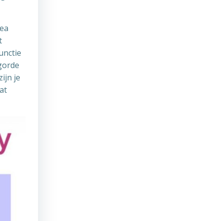
kea
t
unctie
lgorde
ijn je
at