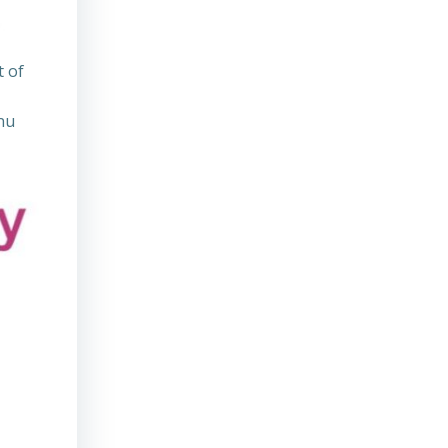
t of
nu