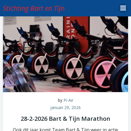
Ga
Stichting Bart en Tijn
naar
de
inhoud
by
Pi-Air
januari 29, 2026
28-2-2026 Bart & Tijn Marathon
Ook dit jaar komt Team Bart & Tijn weer in actie