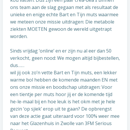
kou vatten. Dus zijn een paar crea-bea’s binnen
ons team aan de slag gegaan met als resultaat de
unieke en enige echte Bart en Tijn muts waarmee
we meteen onze missie uitdragen: Die metabole
ziekten MOETEN gewoon de wereld uitgetrapt
worden.
Sinds vrijdag ‘online’ en er zijn nu al eer dan 50
verkocht, geen nood: We mogen altijd bijbestellen,
dus……
wil jij ook zo’n vette Bart en Tijn muts, een lekker
warme bol hebben de komende maanden EN met
ons onze missie en boodschap uitdragen: Voor
een tientje per muts hoor jij er de komende tijd
he-le-maal bij en hoe leuk is het okm met je hele
gezin ‘op sjiek’ erop uit te gaan? De opbrengst
van deze actie gaat uiteraard voor 100% weer mee
naar het Glazenhuis in Zwolle van 3FM Serious