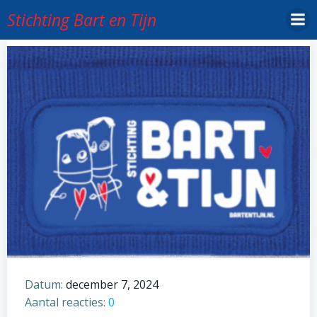
Ga
Stichting Bart en Tijn
naar
de
inhoud
Datum:
december 7, 2024
Aantal reacties:
0