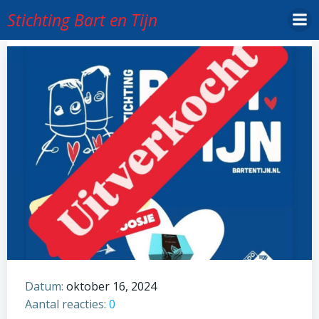
Ga
Stichting Bart en Tijn
naar
de
inhoud
Datum:
oktober 16, 2024
Aantal reacties:
0