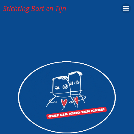
awesome
Ga
Stichting Bart en Tijn
naar
de
inhoud